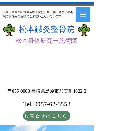
長崎・島原の松本鍼灸整骨院は、肩・腰・膝などの不
調にお悩みの皆様にご来院いただいています。
​松本鍼灸整骨院
松本身体研究ー施術院
完全予約制
になり
ます。電話・メール
での御予約をお願い
いたします。
〒855-0808 長崎県島原市加美町1022-2
Tel.
0957-62-8558
お問合せはこちら