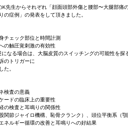
のK先生からそれぞれ「顔面頭部外傷と腰部〜大腿部痛
りの症例」の発表をして頂きました。
身チェック部位と時間計測
への触圧覚刺激の有効性
逆になる場合は、大脳皮質のスイッチングの可能性を探
訴のトリガーに
した。
ネ検査の意義
ケードの臨床上の重要性
経の検査と耳鳴りの関係性
股関節ジャイロ機構、恥骨クランク）、頭位平衡系（顎
エネルギー循環の改善と耳鳴りへの好結果