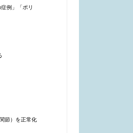
の症例」「ポリ
る
関節）を正常化