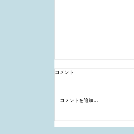
コメント
コメントを追加…
不眠、高血圧、頭痛etc 自律
神経症状は先ず身体の機能の
調整をしてみては？