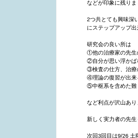
などが印象に残りま
2つ共とても興味深
にステップアップ出
研究会の良い所は
①他の治療家の先生
②自分が思い浮かば
③検査の仕方、治療
④理論の復習が出来
⑤中枢系を含めた難
など利点が沢山あり
新しく実力者の先生
次回3回目は9/26