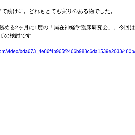
立て続けに。どれもとても実りのある物でした。
務める2ヶ月に1度の「局在神経学臨床研究会」。今回
ての検討です。
ic.com/video/bda673_4e86f4b965f2466b988c6da1539e2033/480p/